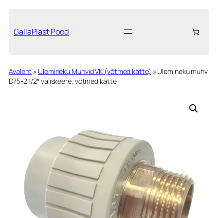
Liigu
sisu
juurde
GallaPlast Pood
Avaleht
»
Ülemineku Muhvid VK (võtmed kätte)
»
Ülemineku muhv
D75-2 1/2″ väliskeere, võtmed kätte