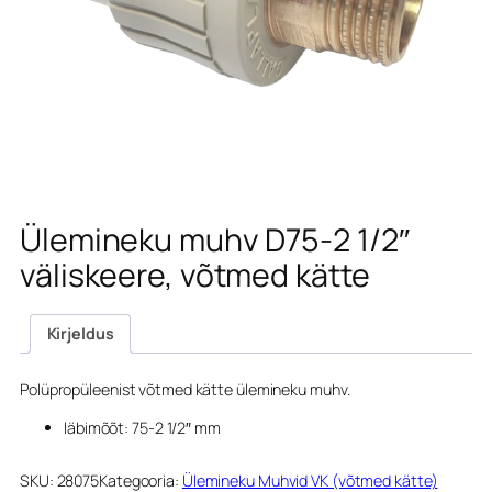
Ülemineku muhv D75-2 1/2″
väliskeere, võtmed kätte
Kirjeldus
Polüpropüleenist võtmed kätte ülemineku muhv.
läbimõõt: 75-2 1/2″ mm
SKU:
28075
Kategooria:
Ülemineku Muhvid VK (võtmed kätte)