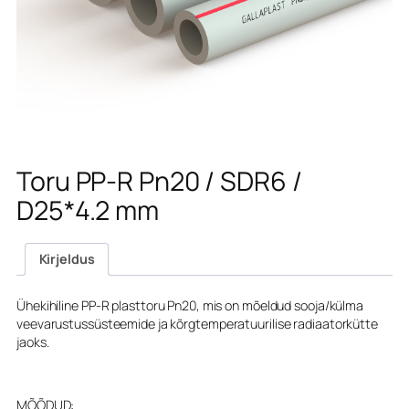
Toru PP-R Pn20 / SDR6 /
D25*4.2 mm
Kirjeldus
Ühekihiline PP-R plasttoru Pn20, mis on mõeldud sooja/külma
veevarustussüsteemide ja kõrgtemperatuurilise radiaatorkütte
jaoks.
MÕÕDUD: