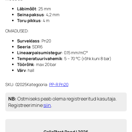
Läbimõõt
: 25 mm
Seina paksus
: 4,2 mm
Toru pikkus
: 4 m
OMADUSED:
Surveklass
: Pn20
Seeria
: SDR6
Lineaarpaisumistegur
: 0.15 mm/mC°
Temperatuurivahemik
: 5 – 70 °C (rõhk kuni 8 bar)
Töörõhk
: max 20 bar
Värv
: hall
SKU:
02025
Kategooria:
PP-R Pn20
NB:
Ostmiseks peab olema registreeritud kasutaja.
Registreerimine
siin
.
GallaPlast Pood | 2026