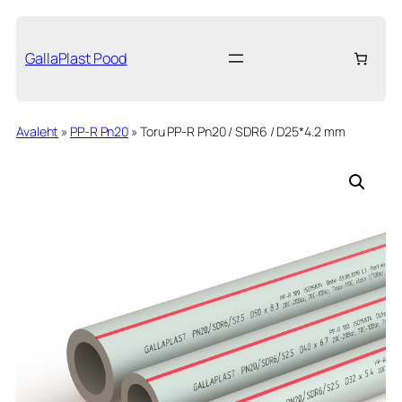
Liigu
sisu
juurde
GallaPlast Pood
Avaleht
»
PP-R Pn20
»
Toru PP-R Pn20 / SDR6 / D25*4.2 mm